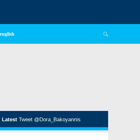
english
Latest
Tweet @Dora_Bakoyannis