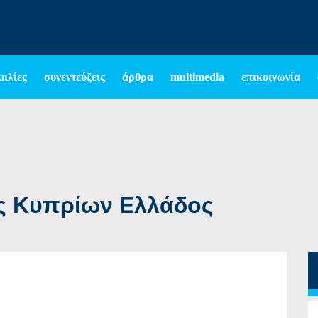
μιλίες
συνεντεύξεις
άρθρα
multimedia
επικοινωνία
ς
ς Κυπρίων Ελλάδος