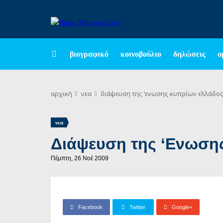
βιογραφικό
κοινοβούλιο
δηλώσεις
ο
αρχική
νεα
διάψευση της ‘ενωσης κυπρίων ελλάδο
νεα
Διάψευση της ‘Ενωση
Πέμπτη, 26 Νοέ 2009
Facebook
Twitter
Google+