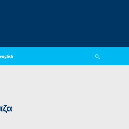
english
τζα