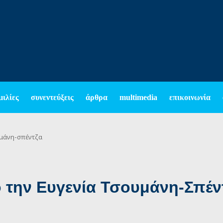
μιλίες
συνεντεύξεις
άρθρα
multimedia
επικοινωνία
υμάνη-σπέντζα
 την Ευγενία Τσουμάνη-Σπέν