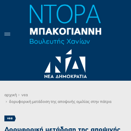
αρχική
νεα
δορυφορική μετάδοση της αποψινής ομιλίας στην πάτρα
νεα
Δορυφορική μετάδοση της αποψινής