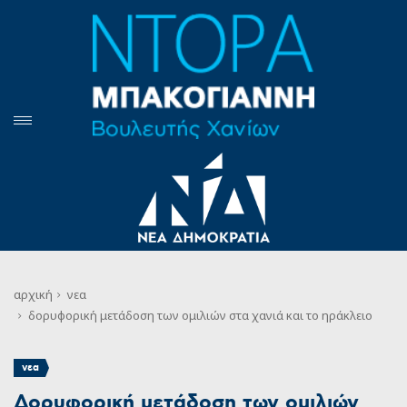
αρχική
νεα
δορυφορική μετάδοση των ομιλιών στα χανιά και το ηράκλειο
νεα
Δορυφορική μετάδοση των ομιλιών