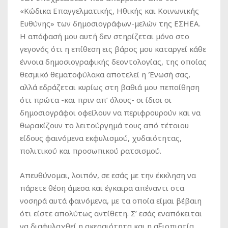
«Κώδικα Επαγγελματικής, Ηθικής και Κοινωνικής
Ευθύνης» των δημοσιογράφων-μελών της ΕΣΗΕΑ.
Η απόφασή μου αυτή δεν στηρίζεται μόνο στο
γεγονός ότι η επίθεση εις βάρος μου καταργεί κάθε
έννοια δημοσιογραφικής δεοντολογίας, της οποίας
θεσμικό θεματοφύλακα αποτελεί η Ένωσή σας,
αλλά εδράζεται κυρίως στη βαθιά μου πεποίθηση
ότι πρώτα -και πριν απ’ όλους- οι ίδιοι οι
δημοσιογράφοι οφείλουν να περιφρουρούν και να
θωρακίζουν το λειτούργημά τους από τέτοιου
είδους φαινόμενα εκφυλισμού, χυδαιότητας,
πολιτικού και προσωπικού ρατσισμού.
Απευθύνομαι, λοιπόν, σε εσάς με την έκκληση να
πάρετε θέση άμεσα και έγκαιρα απέναντι στα
νοσηρά αυτά φαινόμενα, με τα οποία είμαι βέβαιη
ότι είστε απολύτως αντίθετη. Σ’ εσάς εναπόκειται
να διαφυλαχθεί η ακεραιότητα και η αξιοπιστία