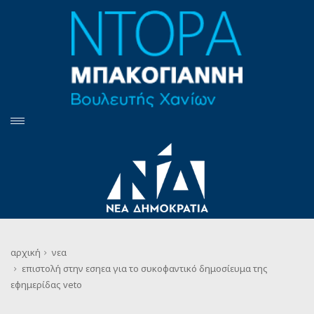
αρχική
νεα
επιστολή στην εσηεα για το συκοφαντικό δημοσίευμα της
εφημερίδας veto