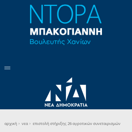
αρχική
νεα
επιστολή στήριξης 26 αγροτικών συνεταιρισμών