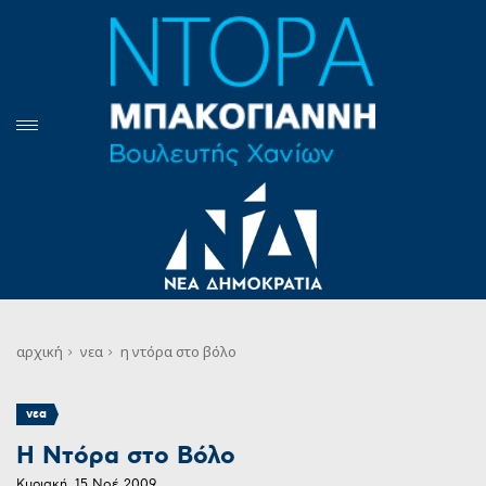
αρχική
νεα
η ντόρα στο βόλο
νεα
Η Ντόρα στο Βόλο
Κυριακή, 15 Νοέ 2009