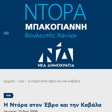
αρχική
νεα
η ντόρα στον έβρο και την καβάλα
νεα
Η Ντόρα στον Έβρο και την Καβάλα
Δευτέρα, 23 Νοέ 2009