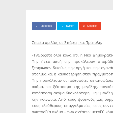
Facebook
Twitter
Google+
Σημεία ομιλίας σε Σπάρτη και Τρίπολη:
«Γνωρίζετε όλοι καλά ότι η Νέα Δημοκρατί
Την ήττα αυτή την προκάλεσαν απαράδε
ξεσήκωσαν δικαίως την οργή και την αγαν
ατολμία και η καθυστέρηση στην πραγματοπ
Την προκάλεσαν οι παλινωδίες σε αποφάσεις
ακόμα, το ξέσπασμα της μεγάλης, παγκόσ
κατάσταση ακόμα δυσκολότερη. Την μεγάλ
την κοινωνία. Από τους φυσικούς μας συμμ
τους ελεύθερους επαγγελματίες, τους συντ
ανυπαρξία ακόμα – των σχέσεων μεταξύ κόμ