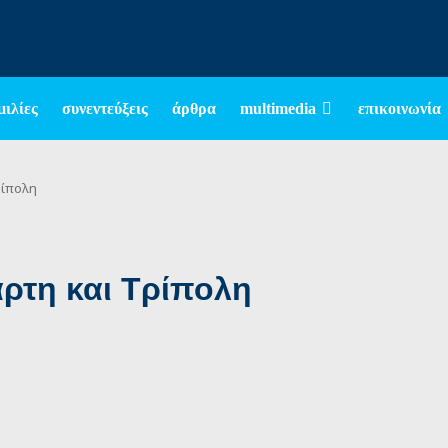
μιλίες
συνεντεύξεις
άρθρα
multimedia
επικοινωνία
ρίπολη
άρτη και Τρίπολη