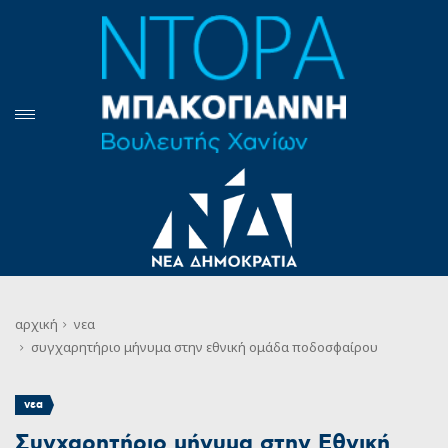
αρχική
νεα
συγχαρητήριο μήνυμα στην εθνική ομάδα ποδοσφαίρου
νεα
Συγχαρητήριο μήνυμα στην Εθνική