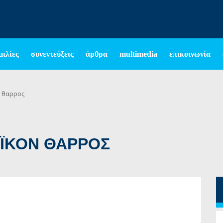
μιλίες
συνεντεύξεις
άρθρα
multimedia
επικοινωνία
ν θαρρος
ΡΑΪΚΟΝ ΘΑΡΡΟΣ