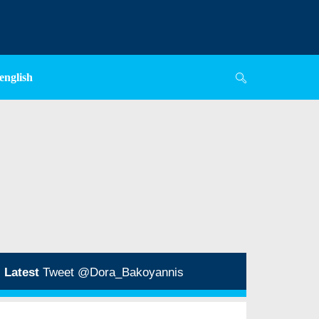
english
Latest
Tweet @Dora_Bakoyannis