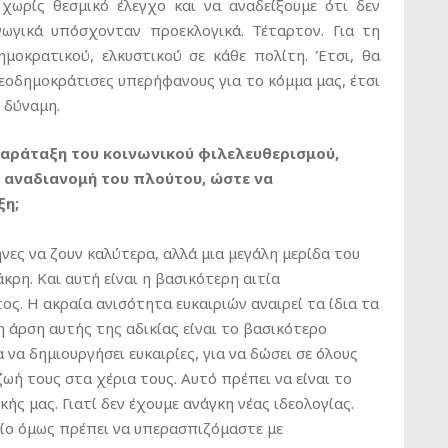
ωρίς θεσμικό έλεγχο και να αναδείξουμε ότι δεν
γικά υπόσχονταν προεκλογικά. Τέταρτον. Για τη
ημοκρατικού, ελκυστικού σε κάθε πολίτη. Έτσι, θα
εοδημοκράτισες υπερήφανους για το κόμμα μας, έτσι
 δύναμη.
αράταξη του κοινωνικού φιλελευθερισμού,
ή αναδιανομή του πλούτου, ώστε να
ξη;
ες να ζουν καλύτερα, αλλά μια μεγάλη μερίδα του
κρη. Και αυτή είναι η βασικότερη αιτία
ς. Η ακραία ανισότητα ευκαιριών αναιρεί τα ίδια τα
 η άρση αυτής της αδικίας είναι το βασικότερο
ια να δημιουργήσει ευκαιρίες, για να δώσει σε όλους
ή τους στα χέρια τους. Αυτό πρέπει να είναι το
κής μας. Γιατί δεν έχουμε ανάγκη νέας ιδεολογίας.
οίο όμως πρέπει να υπερασπιζόμαστε με