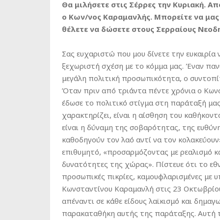
Θα μιλήσετε στις Σέρρες την Κυριακή. Α
ο Κων/νος Καραμανλής. Μπορείτε να μας 
θέλετε να δώσετε στους Σερραίους Νεοδη
Σας ευχαριστώ που μου δίνετε την ευκαιρία 
ξεχωριστή σχέση με το κόμμα μας. Έναν παν
μεγάλη πολιτική προσωπικότητα, ο συντοπί
Όταν πριν από τριάντα πέντε χρόνια ο Κων
έδωσε το πολιτικό στίγμα στη παράταξή μας.
χαρακτηρίζει, είναι η αίσθηση του καθήκοντ
είναι η δύναμη της σοβαρότητας, της ευθύνη
καθοδηγούν τον λαό αντί να τον κολακεύουν
επιθυμητό, «προσαρμόζοντας με ρεαλισμό κα
δυνατότητες της χώρας». Πίστευε ότι το εθ
προσωπικές πικρίες, καμουφλαρισμένες με υ
Κωνσταντίνου Καραμανλή στις 23 Οκτωβρίου
απέναντι σε κάθε είδους λαϊκισμό και δημαγωγ
παρακαταθήκη αυτής της παράταξης. Αυτή τ