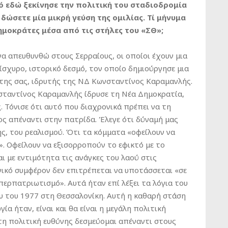
πό εδώ ξεκίνησε την πολιτική του σταδιοδρομία
δώσετε μία μικρή γεύση της ομιλίας. Τί μήνυμα
μοκράτες μέσα από τις στήλες του «ΣΘ»;
να απευθυνθώ στους Σερραίους, οι οποίοι έχουν μια
ίσχυρο, ιστορικό δεσμό, τον οποίο δημιούργησε μια
της σας, ιδρυτής της ΝΔ Κωνσταντίνος Καραμανλής.
σταντίνος Καραμανλής ίδρυσε τη Νέα Δημοκρατία,
 Τόνισε ότι αυτό που διαχρονικά πρέπει να τη
ος απέναντι στην πατρίδα. Έλεγε ότι δύναμή μας
ς, του ρεαλισμού. Ότι τα κόμματα «οφείλουν να
». Οφείλουν να εξισορροπούν το εφικτό με το
ι με εντιμότητα τις ανάγκες του λαού στις
νικό συμφέρον δεν επιτρέπεται να υποτάσσεται «σε
περπατριωτισμό». Αυτά ήταν επί λέξει τα λόγια του
 του 1977 στη Θεσσαλονίκη. Αυτή η καθαρή στάση
ία ήταν, είναι και θα είναι η μεγάλη πολιτική
η πολιτική ευθύνης δεσμεύομαι απέναντι στους