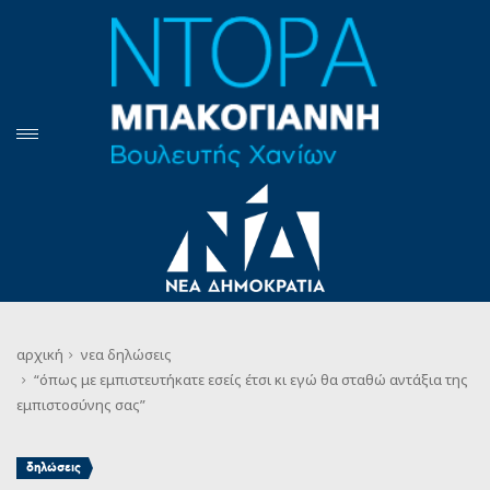
αρχική
νεα
δηλώσεις
“όπως με εμπιστευτήκατε εσείς έτσι κι εγώ θα σταθώ αντάξια της
εμπιστοσύνης σας”
δηλώσεις