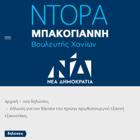
αρχική
νεα
δηλώσεις
δήλωση για τον θάνατο του πρώην πρωθυπουργού τζαννή
τζαννετάκη.
δηλώσεις