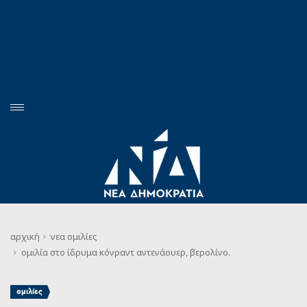
αρχική
νεα
ομιλίες
ομιλία στο ίδρυμα κόνραντ αντενάουερ, βερολίνο.
ομιλίες