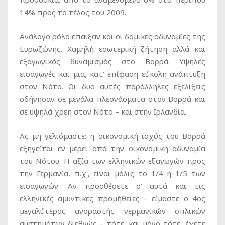
14% προς το τέλος του 2009.
Ανάλογο ρόλο έπαιξαν και οι δομικές αδυναμίες της
Ευρωζώνης. Χαμηλή εσωτερική ζήτηση αλλά και
εξαγωγικός δυναμισμός στο Βορρά. Υψηλές
εισαγωγές και μια, κατ’ επίφαση εύκολη ανάπτυξη
στον Νότο. Οι δυο αυτές παράλληλες εξελίξεις
οδήγησαν σε μεγάλα πλεονάσματα στον Βορρά και
σε υψηλά χρέη στον Νότο – και στην Ιρλανδία.
Ας μη γελιόμαστε: η οικονομική ισχύς του Βορρά
εξηγείται εν μέρει από την οικονομική αδυναμία
του Νότου. Η αξία των ελληνικών εξαγωγών προς
την Γερμανία, π.χ., είναι μόλις το 1/4 ή 1/5 των
εισαγωγών. Αν προσθέσετε σ’ αυτά και τις
ελληνικές αμυντικές προμήθειες – είμαστε ο 4ος
μεγαλύτερος αγοραστής γερμανικών οπλικών
συστημάτων διεθνώς – τότε, και μόνο τότε, έχετε