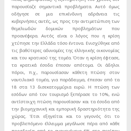
παρουσίαζε σημαντικά προβλήματα. Αυτό όμως
οδήγησε σε μια επικίνδυνη αδράνεια τις
κυβερνήσεις αυτές, ως προς την αντιμετώπιση των
θεμελιωδών δομικών προβλημάτων που
προανέφερα. Αυτός είναι ο λόγος που η κρίση
χτύπησε την Ελλάδα τόσο έντονα. Ενισχύθηκε από
τις βαθύτερες αδυναμίες της ελληνικής οικονομίας
και του κρατικού της τομέα. Όταν η κρίση έφτασε,
τα κρατικά έσοδα έπεσαν απότομα. Οι άδηλοι
πόροι, π.χ., παρουσίασαν κάθετη πτώση: στον
ναυτιλιακό τομέα, για παράδειγμα, έπεσαν από τα
18 στα 13 δισεκατομμύρια ευρώ. Η πτώση των
εσόδων από τον τουρισμό ξεπέρασε το 10%, ενώ
αντίστοιχη πτώση παρουσίασαν και τα έσοδα από
την βιομηχανική και εμπορική δραστηριότητα της
χώρας. Έτσι εξηγείται και το γεγονός ότι το
προβλεπόμενο έλλειμμα μεγάλωσε πέρα από κάθε
προσδοκία: από το αναμενόμενο 6% στο περίπου