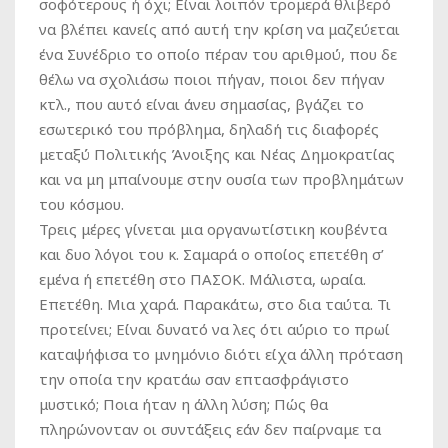
σοφότερους ή όχι; Είναι λοιπόν τρομερά θλιβερό
να βλέπει κανείς από αυτή την κρίση να μαζεύεται
ένα Συνέδριο το οποίο πέραν του αριθμού, που δε
θέλω να σχολιάσω ποιοι πήγαν, ποιοι δεν πήγαν
κτλ., που αυτό είναι άνευ σημασίας, βγάζει το
εσωτερικό του πρόβλημα, δηλαδή τις διαφορές
μεταξύ Πολιτικής Άνοιξης και Νέας Δημοκρατίας
και να μη μπαίνουμε στην ουσία των προβλημάτων
του κόσμου.
Τρεις μέρες γίνεται μια οργανωτίστικη κουβέντα
και δυο λόγοι του κ. Σαμαρά ο οποίος επετέθη σ’
εμένα ή επετέθη στο ΠΑΣΟΚ. Μάλιστα, ωραία.
Επετέθη. Μια χαρά. Παρακάτω, στο δια ταύτα. Τι
προτείνει; Είναι δυνατό να λες ότι αύριο το πρωί
καταψήφισα το μνημόνιο διότι είχα άλλη πρόταση
την οποία την κρατάω σαν επτασφράγιστο
μυστικό; Ποια ήταν η άλλη λύση; Πώς θα
πληρώνονταν οι συντάξεις εάν δεν παίρναμε τα