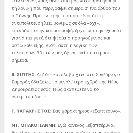
Ο ελληνικός λαός θέλει από μας να σταματήσουμε
τη λογική που περιγράφει σήμερα σ’ ένα άρθρο του
ο Γιάννης Πρετεντέρης, η οποία είναι ότι η
αντιπολίτευση λέει μονίμως σε όλα «όχι»,
επενδύσει στην καταστροφή, έρχεται στην εξουσία
για να πει μετά ότι φταίει ο προηγούμενος και
ούτω καθ’ εξής. Διότι αυτή η λογική των
τελευταίων 30 ετών μας έφερε εκεί που είμαστε
σήμερα.
Β. ΧΙΩΤΗΣ:
Απ’ ότι κατάλαβα χτες στο Συνέδριο, ο
Σαμαράς έδειξε ως το μεγαλύτερο εχθρό της Νέας
Δημοκρατίας εσάς. Πώς σκοπεύετε να το
αντιμετωπίσετε;
Γ. ΠΑΠΑΧΡΗΣΤΟΣ:
Σας χαρακτήρισε «εξαπτέρυγο».
ΝΤ. ΜΠΑΚΟΓΙΑΝΝΗ:
Εγώ κανενός «εξαπτέρυγο»
δεν είμαι και ως γνωστό, τους αγώνες τους οποίους