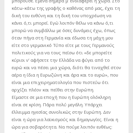
μπορούσε. Εμένα σήμερα μ’ ενδιαφέρει η χώρα. Στο
κάτω-κάτω της γραφής ο καθένας από μας, έχει τη
δική του ευθύνη και τη δική του υποχρέωση να
κάνει ό,τι μπορεί. Εγώ λοιπόν θέλω να κάνω ό,τι
μπορώ να συμβάλλω με όσες δυνάμεις έχω, όπως
όταν πήγα στη Γερμανία και έδωσα τη μάχη μου
είτε στο γερμανικό Τύπο είτε με τους Γερμανούς
πολιτικούς για να τους πείσω ότι «δε μπορείτε
κύριοι ν’ αφήσετε την Ελλάδα να φύγει από το
ευρώ και να πέσει μια χώρα, διότι θα τιναχθεί στον
αέρα η ίδια η Ευρωζώνη και άρα και το ευρώ», που
είναι μια επιχειρηματολογία που πιστεύω ότι
αρχίζει πλέον και πείθει στην Ευρώπη.
Είμαστε σε μια εποχή που η Ευρώπη ολόκληρη
είναι σε κρίση. Πάρα πολύ μεγάλη. Υπάρχει
έλλειμμα ηγεσίας συνολικώς στην Ευρώπη. Δεν
είναι η ώρα για λαϊκισμούς και δημαγωγίες. Είναι η
ώρα για σοβαρότητα. Να πούμε λοιπόν ευθέως: