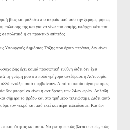
ορφή βίας και μάλιστα πιο ακραία από όσο την ξέραμε, μήπως
τιμετώπισής της και για να γίνω πιο σαφής, υπάρχει κάτι που
 σε πολιτικό ή σε πρακτικό επίπεδο;
υς Υπουργούς Δημόσιας Τάξης που έχουν περάσει, δεν είναι
υσοχοϊδης έχει καμιά προσωπική ευθύνη διότι δεν έχει
ατά τη γνώμη μου ότι πολύ γρήγορα αντέδρασε η Αστυνομία
α αλλά εντάξει αυτά συμβαίνουν. Αυτό το οποίο σίγουρα όμως
ποία δεν μπορεί να είναι η αντίδραση των 24ων ωρών. Δηλαδή
 και σήμερα το βράδυ και στο τριήμερο τελειώσαμε. Διότι αυτό
ούμε τον νεκρό και από εκεί και πέρα τελειώσαμε. Και δεν
 επικαιρότητας και αυτό. Να ρωτήσω πώς βλέπετε εσείς, πώς