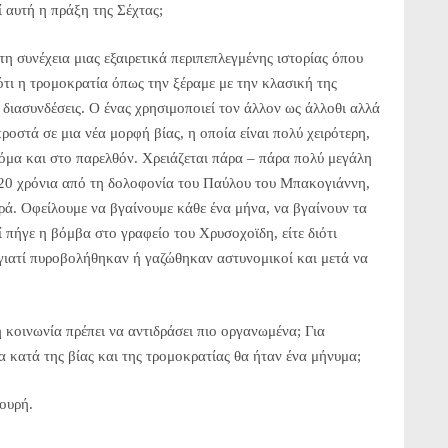
 αυτή η πράξη της Σέχτας;
η συνέχεια μιας εξαιρετικά περιπεπλεγμένης ιστορίας όπου
ότι η τρομοκρατία όπως την ξέραμε με την κλασική της
διασυνδέσεις. Ο ένας χρησιμοποιεί τον άλλον ως άλλοθι αλλά
ροστά σε μια νέα μορφή βίας, η οποία είναι πολύ χειρότερη,
κόμα και στο παρελθόν. Χρειάζεται πάρα – πάρα πολύ μεγάλη
ι 20 χρόνια από τη δολοφονία του Παύλου του Μπακογιάννη,
δρά. Οφείλουμε να βγαίνουμε κάθε ένα μήνα, να βγαίνουν τα
 πήγε η βόμβα στο γραφείο του Χρυσοχοϊδη, είτε διότι
ιατί πυροβολήθηκαν ή γαζώθηκαν αστυνομικοί και μετά να
 κοινωνία πρέπει να αντιδράσει πιο οργανωμένα; Για
 κατά της βίας και της τρομοκρατίας θα ήταν ένα μήνυμα;
ουρή.