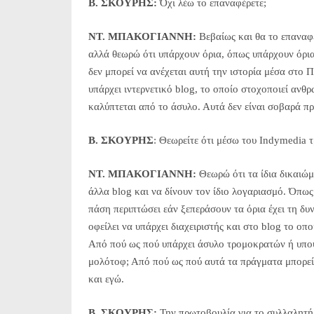
Β. ΣΚΟΥΡΗΣ:
Όχι λέω το επαναφέρετε;
NT. MΠΑΚΟΓΙΑΝΝΗ:
Βεβαίως και θα το επαναφ
αλλά θεωρώ ότι υπάρχουν όρια, όπως υπάρχουν όρια κ
δεν μπορεί να ανέχεται αυτή την ιστορία μέσα στο 
υπάρχει ιντερνετικό blog, το οποίο στοχοποιεί ανθρ
καλύπτεται από το άσυλο. Αυτά δεν είναι σοβαρά π
Β. ΣΚΟΥΡΗΣ
: Θεωρείτε ότι μέσω του Indymedia 
NT. MΠΑΚΟΓΙΑΝΝΗ:
Θεωρώ ότι τα ίδια δικαιώμ
άλλα blog και να δίνoυν τον ίδιο λογαριασμό. Όπως
πάση περιπτώσει εάν ξεπεράσουν τα όρια έχει τη δυ
οφείλει να υπάρχει διαχειριστής και στο blog το οπ
Από πού ως πού υπάρχει άσυλο τρομοκρατών ή υπο
μολότοφ; Από πού ως πού αυτά τα πράγματα μπορεί
και εγώ.
Β. ΣΚΟΥΡΗΣ:
Την πρωτοβουλία για το συλλαλητήρ