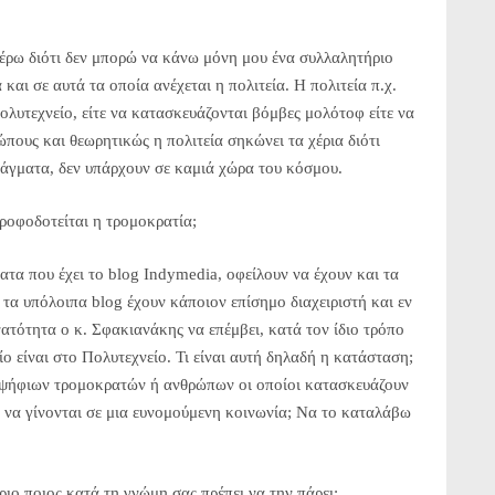
έρω διότι δεν μπορώ να κάνω μόνη μου ένα συλλαλητήριο
αι σε αυτά τα οποία ανέχεται η πολιτεία. Η πολιτεία π.χ.
Πολυτεχνείο, είτε να κατασκευάζονται βόμβες μολότοφ είτε να
ώπους και θεωρητικώς η πολιτεία σηκώνει τα χέρια διότι
ράγματα, δεν υπάρχουν σε καμιά χώρα του κόσμου.
τροφοδοτείται η τρομοκρατία;
ατα που έχει το blog Indymedia, οφείλουν να έχουν και τα
 τα υπόλοιπα blog έχουν κάποιον επίσημο διαχειριστή και εν
νατότητα ο κ. Σφακιανάκης να επέμβει, κατά τον ίδιο τρόπο
οίο είναι στο Πολυτεχνείο. Τι είναι αυτή δηλαδή η κατάσταση;
ψήφιων τρομοκρατών ή ανθρώπων οι οποίοι κατασκευάζουν
 να γίνονται σε μια ευνομούμενη κοινωνία; Να το καταλάβω
ιο ποιος κατά τη γνώμη σας πρέπει να την πάρει;