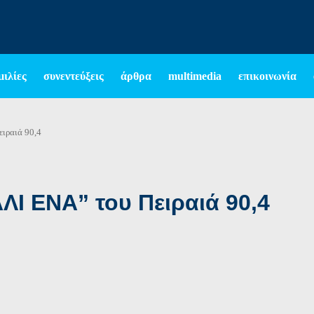
μιλίες
συνεντεύξεις
άρθρα
multimedia
επικοινωνία
ειραιά 90,4
ΛΙ ΕΝΑ” του Πειραιά 90,4