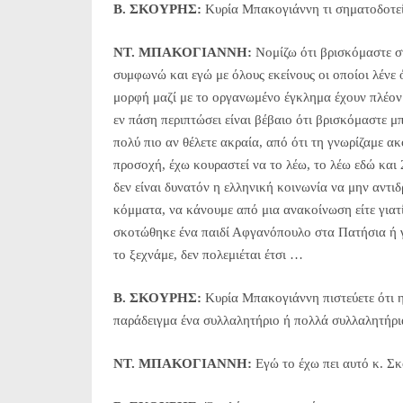
Β. ΣΚΟΥΡΗΣ:
Κυρία Μπακογιάννη τι σηματοδοτεί
NT. MΠΑΚΟΓΙΑΝΝΗ:
Νομίζω ότι βρισκόμαστε στ
συμφωνώ και εγώ με όλους εκείνους οι οποίοι λένε 
μορφή μαζί με το οργανωμένο έγκλημα έχουν πλέον 
εν πάση περιπτώσει είναι βέβαιο ότι βρισκόμαστε μπ
πολύ πιο αν θέλετε ακραία, από ότι τη γνωρίζαμε α
προσοχή, έχω κουραστεί να το λέω, το λέω εδώ κα
δεν είναι δυνατόν η ελληνική κοινωνία να μην αντι
κόμματα, να κάνουμε από μια ανακοίνωση είτε γιατί
σκοτώθηκε ένα παιδί Αφγανόπουλο στα Πατήσια ή γ
το ξεχνάμε, δεν πολεμιέται έτσι …
Β. ΣΚΟΥΡΗΣ:
Κυρία Μπακογιάννη πιστεύετε ότι η
παράδειγμα ένα συλλαλητήριο ή πολλά συλλαλητήρια
NT. MΠΑΚΟΓΙΑΝΝΗ:
Εγώ το έχω πει αυτό κ. Σκ