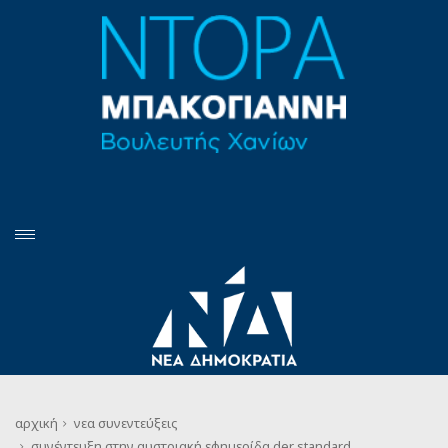
αρχική
νεα
συνεντεύξεις
συνέντευξη στην αυστριακή εφημερίδα der standard