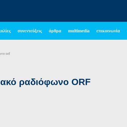
μιλίες
συνεντεύξεις
άρθρα
multimedia
επικοινωνία
ωνο orf
ριακό ραδιόφωνο ORF