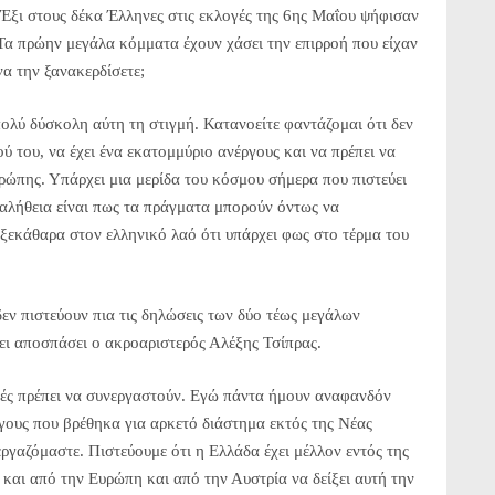
Έξι στους δέκα Έλληνες στις εκλογές της 6ης Μαΐου ψήφισαν
. Τα πρώην μεγάλα κόμματα έχουν χάσει την επιρροή που είχαν
να την ξανακερδίσετε;
ολύ δύσκολη αύτη τη στιγμή. Κατανοείτε φαντάζομαι ότι δεν
ύ του, να έχει ένα εκατομμύριο ανέργους και να πρέπει να
ρώπης. Υπάρχει μια μερίδα του κόσμου σήμερα που πιστεύει
αλήθεια είναι πως τα πράγματα μπορούν όντως να
ε ξεκάθαρα στον ελληνικό λαό ότι υπάρχει φως στο τέρμα του
δεν πιστεύουν πια τις δηλώσεις των δύο τέως μεγάλων
ει αποσπάσει ο ακροαριστερός Αλέξης Τσίπρας.
ές πρέπει να συνεργαστούν. Εγώ πάντα ήμουν αναφανδόν
όγους που βρέθηκα για αρκετό διάστημα εκτός της Νέας
ργαζόμαστε. Πιστεύουμε ότι η Ελλάδα έχει μέλλον εντός της
 και από την Ευρώπη και από την Αυστρία να δείξει αυτή την