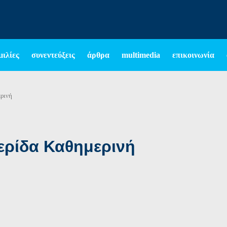
μιλίες
συνεντεύξεις
άρθρα
multimedia
επικοινωνία
ερινή
ερίδα Καθημερινή