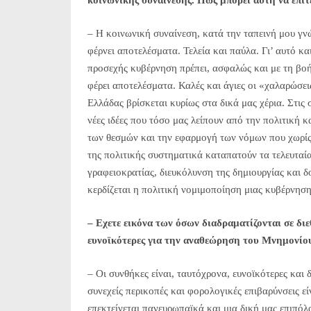
κοινωνικής συναίνεσης. Πώς μπορεί αυτή να επιτ
– Η κοινωνική συναίνεση, κατά την ταπεινή μου γνώ
φέρνει αποτελέσματα. Τελεία και παύλα. Γι’ αυτό κα
προσεχής κυβέρνηση πρέπει, ασφαλώς και με τη βοή
φέρει αποτελέσματα. Καλές και άγιες οι «χαλαρώσει
Ελλάδας βρίσκεται κυρίως στα δικά μας χέρια. Στις 
νέες ιδέες που τόσο μας λείπουν από την πολιτική κ
των θεσμών και την εφαρμογή των νόμων που χωρίς
της πολιτικής συστηματικά καταπατούν τα τελευταία
γραφειοκρατίας, διευκόλυνση της δημιουργίας και δο
κερδίζεται η πολιτική νομιμοποίηση μιας κυβέρνηση
– Εχετε εικόνα των όσων διαδραματίζονται σε διε
ευνοϊκότερες για την αναθεώρηση του Μνημονίο
– Οι συνθήκες είναι, ταυτόχρονα, ευνοϊκότερες και 
συνεχείς περικοπές και φορολογικές επιβαρύνσεις ε
επεκτείνεται πανευρωπαϊκά και μια δική μας επιπόλ