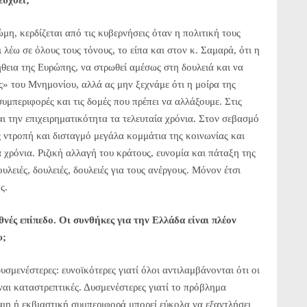
ευχθεί;
μη, κερδίζεται από τις κυβερνήσεις όταν η πολιτική τους
ι λέω σε όλους τους τόνους, το είπα και στον κ. Σαμαρά, ότι η
θεια της Ευρώπης, να στρωθεί αμέσως στη δουλειά και να
ς» του Μνημονίου, αλλά ας μην ξεχνάμε ότι η μοίρα της
συμπεριφορές και τις δομές που πρέπει να αλλάξουμε. Στις
αι την επιχειρηματικότητα τα τελευταία χρόνια. Στον σεβασμό
 ντροπή και δισταγμό μεγάλα κομμάτια της κοινωνίας και
 χρόνια. Ριζική αλλαγή του κράτους, ευνομία και πάταξη της
υλειές, δουλειές, δουλειές για τους ανέργους. Μόνον έτσι
ς.
θνές επίπεδο. Οι συνθήκες για την Ελλάδα είναι πλέον
υ;
δυσμενέστερες: ευνοϊκότερες γιατί όλοι αντιλαμβάνονται ότι οι
ίναι καταστρεπτικές. Δυσμενέστερες γιατί το πρόβλημα
αιη ή εκβιαστική συμπεριφορά μπορεί εύκολα να εξαντλήσει