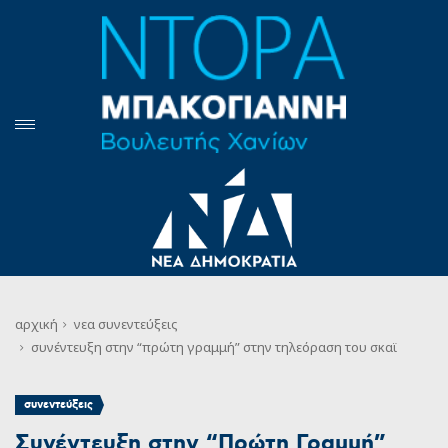
αρχική
νεα
συνεντεύξεις
συνέντευξη στην “πρώτη γραμμή” στην τηλεόραση του σκαϊ
συνεντεύξεις
Συνέντευξη στην “Πρώτη Γραμμή”