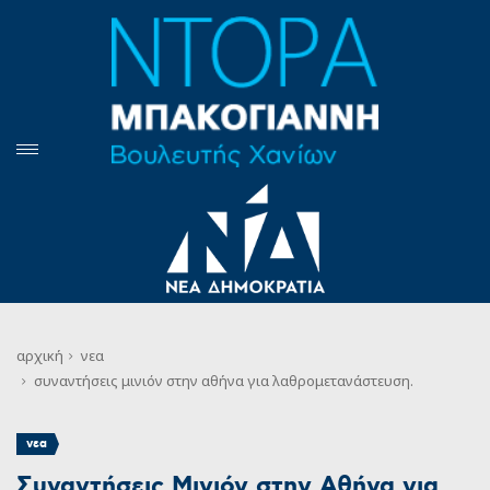
αρχική
νεα
συναντήσεις μινιόν στην αθήνα για λαθρομετανάστευση.
νεα
Συναντήσεις Μινιόν στην Αθήνα για