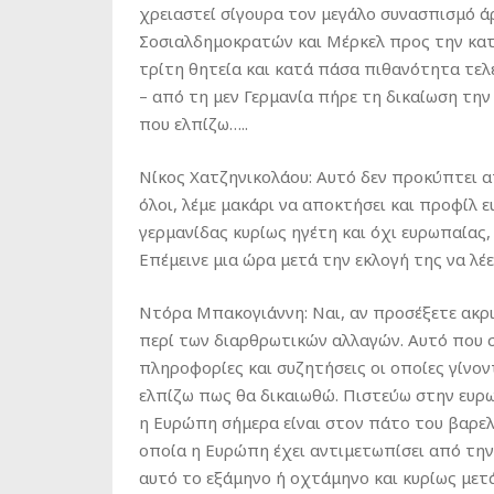
χρειαστεί σίγουρα τον μεγάλο συνασπισμό ά
Σοσιαλδημοκρατών και Μέρκελ προς την κατε
τρίτη θητεία και κατά πάσα πιθανότητα τελε
– από τη μεν Γερμανία πήρε τη δικαίωση την
που ελπίζω…..
Νίκος Χατζηνικολάου: Αυτό δεν προκύπτει α
όλοι, λέμε μακάρι να αποκτήσει και προφίλ ε
γερμανίδας κυρίως ηγέτη και όχι ευρωπαίας
Επέμεινε μια ώρα μετά την εκλογή της να λέε
Ντόρα Μπακογιάννη: Ναι, αν προσέξετε ακριβ
περί των διαρθρωτικών αλλαγών. Αυτό που σ
πληροφορίες και συζητήσεις οι οποίες γίνοντ
ελπίζω πως θα δικαιωθώ. Πιστεύω στην ευρ
η Ευρώπη σήμερα είναι στον πάτο του βαρελ
οποία η Ευρώπη έχει αντιμετωπίσει από την
αυτό το εξάμηνο ή οχτάμηνο και κυρίως μετά