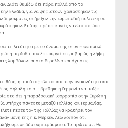
αν. Διότι θυμίζω ότι πάρα πολλά από τα
την Ελλάδα, για να ψηφιστούν χρειάστηκαν τις
αλδημοκράτες στήριξαν την ευρωπαϊκή πολιτική σε
αυρίστηκαν. Επίσης πρέπει κανείς να διαπιστώσει
ρα.
έσει τη λιτότητα με το όνομα της στον ευρωπαϊκό
ν πρώτη περίοδο που λειτουργεί ετεροβαρώς η λήψη
ις λαμβάνονται στο Βερολίνο και όχι στις
η θέση, η οποία οφείλεται και στην ανικανότητα και
τσι; Δηλαδή το ότι βρέθηκε η Γερμανία να παίζει
λοίς στο ότι η παραδοσιακή ισορροπία στην Ευρώπη
ία υπήρχε πάντοτε μεταξύ Γαλλίας και Γερμανίας.
έλετε πέστε το- της Γαλλίας να κρατήσει τον
λα» μόνη της η κ. Μέρκελ. Λέω λοιπόν ότι
αλήξουμε σε δύο συμπεράσματα. Το πρώτο ότι θα