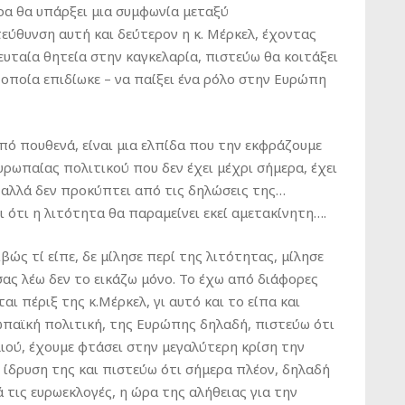
ρα θα υπάρξει μια συμφωνία μεταξύ
ύθυνση αυτή και δεύτερον η κ. Μέρκελ, έχοντας
υταία θητεία στην καγκελαρία, πιστεύω θα κοιτάξει
 οποία επιδίωκε – να παίξει ένα ρόλο στην Ευρώπη
πό πουθενά, είναι μια ελπίδα που την εκφράζουμε
υρωπαίας πολιτικού που δεν έχει μέχρι σήμερα, έχει
, αλλά δεν προκύπτει από τις δηλώσεις της…
ι ότι η λιτότητα θα παραμείνει εκεί αμετακίνητη….
ώς τί είπε, δε μίλησε περί της λιτότητας, μίλησε
ας λέω δεν το εικάζω μόνο. Το έχω από διάφορες
αι πέριξ της κ.Μέρκελ, γι αυτό και το είπα και
ωπαϊκή πολιτική, της Ευρώπης δηλαδή, πιστεύω ότι
ιού, έχουμε φτάσει στην μεγαλύτερη κρίση την
 ίδρυση της και πιστεύω ότι σήμερα πλέον, δηλαδή
 τις ευρωεκλογές, η ώρα της αλήθειας για την