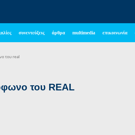
μιλίες
συνεντεύξεις
άρθρα
multimedia
επικοινωνία
ο του real
ιόφωνο του REAL