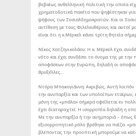
βεβαίως ανθελληνική πολιτική την οποία είχ
χρηματοδοτικά πακέτα που ψηφίστηκαν για 
ψήφους των Σοσιαλδημοκρατών. Και οι Σοσι
αντίθεση με τους Φιλελευθέρους και αυτοί μ
είναι ότι η κ.Μέρκελ κάνει τρίτη θητεία σήμε
Νίκος Χατζηνικολάου: Η κ. Μέρκελ έχει συνδ
νότο και έχει συνδέσει το όνομα της με τη
αποφάσεων στην Ευρώπη, δηλαδή οι αποφάσε
Βρυξέλλες…
Ντόρα Μπακογιάννη: Ακριβώς. Αυτή λοιπόν τ
την ανυπαρξία και των υπολοίπων εταίρων, έ
μόνη της «μπάλα» σήμερα οφείλεται εν πολ
έχει διαταραχτεί. Η ισορροπία δηλαδή η οπο
Με την ανυπαρξία ή την ανημποριά – όπως θ
εξισορροπητικό ρόλο βρέθηκε να παίζει «μπά
βλέποντας την προοπτική μπορούμε να κατ