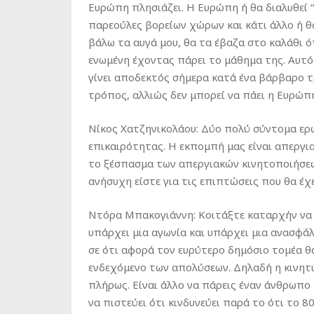
Ευρώπη πλησιάζει. Η Ευρώπη ή θα διαλυθεί “ε
παρεούλες βορείων χώρων και κάτι άλλο ή θ
βάλω τα αυγά μου, θα τα έβαζα στο καλάθι ότ
ενωμένη έχοντας πάρει το μάθημα της. Αυτό
γίνει αποδεκτός σήμερα κατά ένα βάρβαρο τ
τρόπος, αλλιώς δεν μπορεί να πάει η Ευρώπ
Νίκος Χατζηνικολάου: Δύο πολύ σύντομα ε
επικαιρότητας. Η εκπομπή μας είναι απεργ
το ξέσπασμα των απεργιακών κινητοποιήσεων
ανήσυχη είστε για τις επιπτώσεις που θα έχε
Ντόρα Μπακογιάννη: Κοιτάξτε καταρχήν να π
υπάρχει μια αγωνία και υπάρχει μια ανασφά
σε ότι αφορά τον ευρύτερο δημόσιο τομέα θα
ενδεχόμενο των απολύσεων. Δηλαδή η κινητι
πλήρως. Είναι άλλο να πάρεις έναν άνθρωπο κ
να πιστεύει ότι κινδυνεύει παρά το ότι το 8