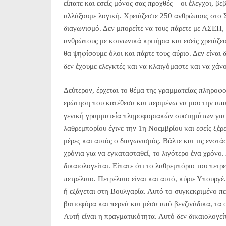
είπατε και εσείς μόνος σας προχθές – οι έλεγχοι, 
αλλάξουμε λογική. Χρειάζεστε 250 ανθρώπους στο 
διαγωνισμό. Δεν μπορείτε να τους πάρετε με ΑΣΕΠ,
ανθρώπους με κοινωνικά κριτήρια και εσείς χρειάζε
θα ψηφίσουμε όλοι και πάρτε τους αύριο. Δεν είναι 
δεν έχουμε ελεγκτές και να κλαιγόμαστε και να χάν
Δεύτερον, έρχεται το θέμα της γραμματείας πληροφ
ερώτηση που κατέθεσα και περιμένω να μου την απα
γενική γραμματεία πληροφοριακών συστημάτων για τ
λαθρεμπορίου έγινε την 1η Νοεμβρίου και εσείς ξέρ
μέρες και αυτός ο διαγωνισμός. Βάλτε και τις ενστάσε
χρόνια για να εγκατασταθεί, το λιγότερο ένα χρόνο.
δικαιολογείται. Είπατε ότι το λαθρεμπόριο του πετρ
πετρέλαιο. Πετρέλαιο είναι και αυτό, κύριε Υπουργέ
ή εξάγεται στη Βουλγαρία. Αυτό το συγκεκριμένο πε
βυτιοφόρα και περνά και μέσα από βενζινάδικα, τα 
Αυτή είναι η πραγματικότητα. Αυτό δεν δικαιολογεί