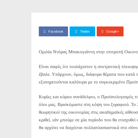
Facebook
Twitter
Google+
Ομιλία Ντόρας Μπακογιάννη στην επιτροπή Οικονο
Είναι σαφές ότι τουλάχιστον η συντριπτική πλειοψη
έβαλε. Υπάρχουν, όμως, διάφορα θέματα που κατά τη
εξυπηρετούνται καλύτερα με το συγκεκριμένο Προϋ
Κυρίες και κύριοι συνάδελφοι, ο Προϋπολογισμός τ
όλοι μας. Βρισκόμαστε στη κόψη του ξυραφιού. Το 2
θεωρητικοί της οικονομίας στις ακαδημαϊκές αίθουσ
κριθεί, εάν μπούμε σε μία περίοδο που θα ενισχυθε
θα αρχίσει να διαχέεται πολλαπλασιαστικά στο σύνο