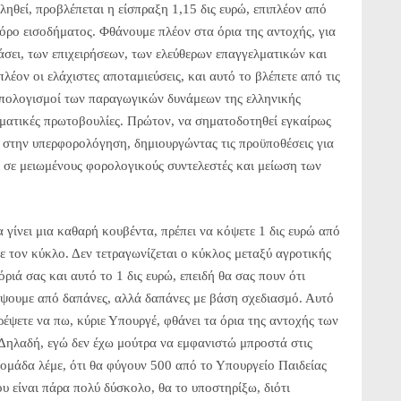
τληθεί, προβλέπεται η είσπραξη 1,15 δις ευρώ, επιπλέον από
φόρο εισοδήματος. Φθάνουμε πλέον στα όρια της αντοχής, για
άσει, των επιχειρήσεων, των ελεύθερων επαγγελματικών και
λέον οι ελάχιστες αποταμιεύσεις, και αυτό το βλέπετε από τις
ροϋπολογισμοί των παραγωγικών δυνάμεων της ελληνικής
εσματικές πρωτοβουλίες. Πρώτον, να σηματοδοτηθεί εγκαίρως
ς στην υπερφορολόγηση, δημιουργώντας τις προϋποθέσεις για
ι σε μειωμένους φορολογικούς συντελεστές και μείωση των
α γίνει μια καθαρή κουβέντα, πρέπει να κόψετε 1 δις ευρώ από
ε τον κύκλο. Δεν τετραγωνίζεται ο κύκλος μεταξύ αγροτικής
όριά σας και αυτό το 1 δις ευρώ, επειδή θα σας πουν ότι
όψουμε από δαπάνες, αλλά δαπάνες με βάση σχεδιασμό. Αυτό
ρέψετε να πω, κύριε Υπουργέ, φθάνει τα όρια της αντοχής των
Δηλαδή, εγώ δεν έχω μούτρα να εμφανιστώ μπροστά στις
βδομάδα λέμε, ότι θα φύγουν 500 από το Υπουργείο Παιδείας
υ είναι πάρα πολύ δύσκολο, θα το υποστηρίξω, διότι