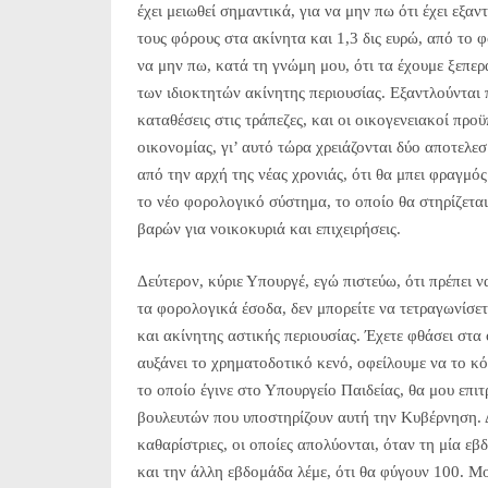
έχει μειωθεί σημαντικά, για να μην πω ότι έχει εξαν
τους φόρους στα ακίνητα και 1,3 δις ευρώ, από το 
να μην πω, κατά τη γνώμη μου, ότι τα έχουμε ξεπερ
των ιδιοκτητών ακίνητης περιουσίας. Εξαντλούνται π
καταθέσεις στις τράπεζες, και οι οικογενειακοί π
οικονομίας, γι’ αυτό τώρα χρειάζονται δύο αποτελ
από την αρχή της νέας χρονιάς, ότι θα μπει φραγμό
το νέο φορολογικό σύστημα, το οποίο θα στηρίζετα
βαρών για νοικοκυριά και επιχειρήσεις.
Δεύτερον, κύριε Υπουργέ, εγώ πιστεύω, ότι πρέπει ν
τα φορολογικά έσοδα, δεν μπορείτε να τετραγωνίσετ
και ακίνητης αστικής περιουσίας. Έχετε φθάσει στα 
αυξάνει το χρηματοδοτικό κενό, οφείλουμε να το κ
το οποίο έγινε στο Υπουργείο Παιδείας, θα μου επιτ
βουλευτών που υποστηρίζουν αυτή την Κυβέρνηση. 
καθαρίστριες, οι οποίες απολύονται, όταν τη μία ε
και την άλλη εβδομάδα λέμε, ότι θα φύγουν 100. Μο