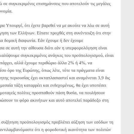
ώ σε συγκεκριμένες επισημάνσεις που αποτελούν τις μεγάλες
ονομία.
ε Υπουργέ, ότι έχετε βαρεθεί να με ακούτε να λέω σε αυτή
όγηση των Ελλήνων. Είπατε προχθές στη συνέντευξη ότι στην
α δομική διαφωνία. Εάν έχουμε ή δεν έχουμε
α σε αυτή την αίθουσα διότι εάν η υπερφορολόγηση είναι
 καλύψουμε συγκεκριμένες ανάγκες του προϋπολογισμού, είναι
πάρχει, αλλά έχουμε περιθώριο άλλα 2% ή 4%, να
σο όρο της Ευρώπης, όπως λέτε, τότε τα πράγματα είναι
της περιουσίας έχει οκταπλασιαστεί και αναμένεται 3,9 δις
μεσαία τάξη καταρρέει και ενδεχομένως, θα έχει υποπέσει
νομοταγείς πολίτες προσπαθούν πάση θυσία, να πουλήσουν
ρώσουν το φόρο ακινήτων και αυτό αποτελεί παράδοξο στη
πό συζήτηση προϋπολογισμός προβλέπει αύξηση των εσόδων τη
 αντιλαμβανόμαστε ότι η φοροδοτική ικανότητα των πολιτών