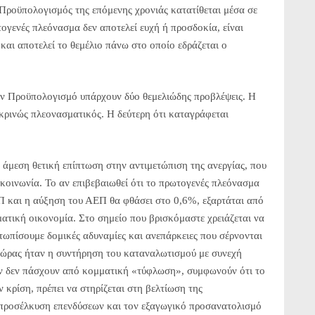
 Προϋπολογισμός της επόμενης χρονιάς κατατίθεται μέσα σε
γενές πλεόνασμα δεν αποτελεί ευχή ή προσδοκία, είναι
και αποτελεί το θεμέλιο πάνω στο οποίο εδράζεται ο
ον Προϋπολογισμό υπάρχουν δύο θεμελιώδης προβλέψεις. Η
ικρινώς πλεονασματικός. Η δεύτερη ότι καταγράφεται
 άμεση θετική επίπτωση στην αντιμετώπιση της ανεργίας, που
 κοινωνία. Το αν επιβεβαιωθεί ότι το πρωτογενές πλεόνασμα
ΕΠ και η αύξηση του ΑΕΠ θα φθάσει στο 0,6%, εξαρτάται από
ματική οικονομία. Στο σημείο που βρισκόμαστε χρειάζεται να
τωπίσουμε δομικές αδυναμίες και ανεπάρκειες που σέρνονται
 χώρας ήταν η συντήρηση του καταναλωτισμού με συνεχή
ον δεν πάσχουν από κομματική «τύφλωση», συμφωνούν ότι το
 κρίση, πρέπει να στηρίζεται στη βελτίωση της
 προσέλκυση επενδύσεων και τον εξαγωγικό προσανατολισμό