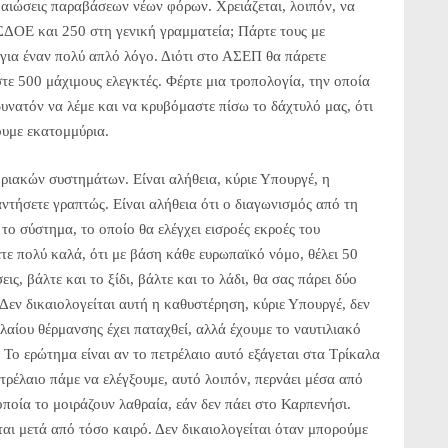
βεβαιώσεις παραβάσεων νέων φόρων. Χρειάζεται, λοιπόν, να
ΣΔΟΕ και 250 στη γενική γραμματεία; Πάρτε τους με
 για έναν πολύ απλό λόγο. Διότι στο ΑΣΕΠ θα πάρετε
στε 500 μάχιμους ελεγκτές. Φέρτε μια τροπολογία, την οποία
δυνατόν να λέμε και να κρυβόμαστε πίσω το δάχτυλό μας, ότι
ουμε εκατομμύρια.
οριακών συστημάτων. Είναι αλήθεια, κύριε Υπουργέ, η
ντήσετε γραπτώς. Είναι αλήθεια ότι ο διαγωνισμός από τη
ο σύστημα, το οποίο θα ελέγχει εισροές εκροές του
ετε πολύ καλά, ότι με βάση κάθε ευρωπαϊκό νόμο, θέλει 50
ις, βάλτε και το ξίδι, βάλτε και το λάδι, θα σας πάρει δύο
 Δεν δικαιολογείται αυτή η καθυστέρηση, κύριε Υπουργέ, δεν
ελαίου θέρμανσης έχει παταχθεί, αλλά έχουμε το ναυτιλιακό
. Το ερώτημα είναι αν το πετρέλαιο αυτό εξάγεται στα Τρίκαλα
τρέλαιο πάμε να ελέγξουμε, αυτό λοιπόν, περνάει μέσα από
οποία το μοιράζουν λαθραία, εάν δεν πάει στο Καρπενήσι.
ται μετά από τόσο καιρό. Δεν δικαιολογείται όταν μπορούμε