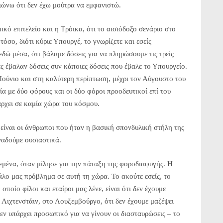
ιώνω ότι δεν έχω μούτρα να εμφανιστώ.
κό επιτελείο και η Τρόικα, ότι το αισιόδοξο σενάριο στο
όσο, διότι κύριε Υπουργέ, το γνωρίζετε και εσείς
εδώ μέσα, ότι βάλαμε δόσεις για να πληρώσουμε τις τρείς
ες έβαλαν δόσεις συν κάποιες δόσεις που έβαλε το Υπουργείο.
 Ιούνιο και στη καλύτερη περίπτωση, μέχρι τον Αύγουστο του
α με δύο φόρους και οι δύο φόροι προοδευτικοί επί του
άρχει σε καμία χώρα του κόσμου.
 είναι οι άνθρωποι που ήταν η βασική σπονδυλική στήλη της
ναδούμε ουσιαστικά.
εμένα, όταν μίλησε για την πάταξη της φοροδιαφυγής. Η
άλο μας πρόβλημα σε αυτή τη χώρα. Το ακούτε εσείς, το
ποίο φίλοι και εταίροι μας λένε, είναι ότι δεν έχουμε
 Λιχτενστάιν, στο Λουξεμβούργο, ότι δεν έχουμε μαζέψει
δεν υπάρχει προσωπικό για να γίνουν οι διασταυρώσεις – το