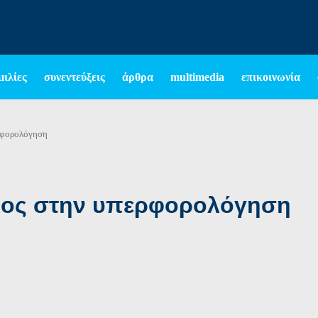
μιλίες
συνεντεύξεις
άρθρα
multimedia
επικοινωνία
ερφορολόγηση
έλος στην υπερφορολόγηση