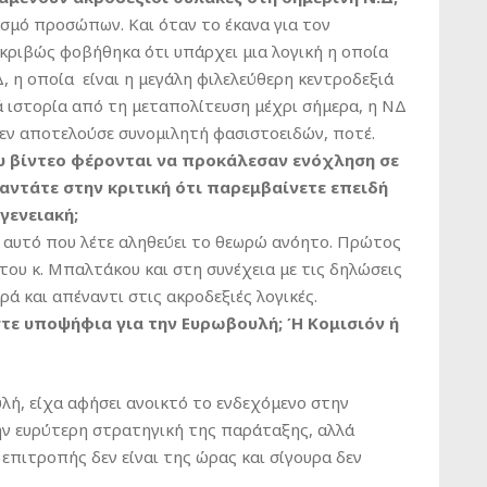
ασμό προσώπων. Και όταν το έκανα για τον
ακριβώς φοβήθηκα ότι υπάρχει μια λογική η οποία
ΝΔ, η οποία είναι η μεγάλη φιλελεύθερη κεντροδεξιά
 ιστορία από τη μεταπολίτευση μέχρι σήμερα, η ΝΔ
δεν αποτελούσε συνομιλητή φασιστοειδών, ποτέ.
υ βίντεο φέρονται να προκάλεσαν ενόχληση σε
αντάτε στην κριτική ότι παρεμβαίνετε επειδή
γενειακή;
 αυτό που λέτε αληθεύει το θεωρώ ανόητο. Πρώτος
ου κ. Μπαλτάκου και στη συνέχεια με τις δηλώσεις
ά και απέναντι στις ακροδεξιές λογικές.
ίστε υποψήφια για την Ευρωβουλή; Ή Κομισιόν ή
λή, είχα αφήσει ανοικτό το ενδεχόμενο στην
ην ευρύτερη στρατηγική της παράταξης, αλλά
 επιτροπής δεν είναι της ώρας και σίγουρα δεν