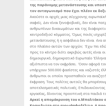
της παράνομης μετανάστευσης και υποστ
τον ανταγωνισμό που έχει πλέον εκ δεξι
Ακούστε οι αρχές μιας σύγχρονης ευρωπαϊκή
σαφείς. Δεν είναι ξενοφοβικές, δεν είναι πα
ανθρωπίνων δικαιωμάτων και της διαφορετικ
κεντροδεξιού κόμματος. Όμως ποιός ισχυρί
μετανάστευσης ή η ασφάλεια δεν είναι ένα 
στο πλαίσιο αυτών των αρχών; Έχω πει εδώ 
προς το κέντρο διότι ακριβώς αυτές είναι ο
δημιουργικό, δημοκρατικό Ευρωπαίο Έλληνα,
αξιόπιστα να τον εκφράσει. Όσον αφορά τον
υπάρχουν 500.000 φασίστες και ναζιστές έλ
άνθρωποι οι οποίοι προσπαθούν να αναζητή
έκφραση. Τους πολίτες αυτούς θα μπορέσου
αποτελεσματικές πολιτικές. Επιδεικνύοντας
εργασίας, δίνοντας προοπτική στα παιδιά το
Αρκεί η απομάκρυνση του κ.Μπαλτάκου απ
Κρανιδιώτη στο ευρωψηφοδέλτιο, ή παρα