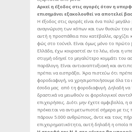
Αρκεί η έξοδος στις αγορές όταν η υπερ
επισημάνει εξακολουθεί να αποτελεί βασ
Η έξοδος στις αγορές είναι ένα πολύ μεγάλο
αναγνώριση των κόπων και των θυσιών του ε
αυτή η προσπάθεια που κατέβαλλε, αρχίζει κ
φώς στο τούνελ. Είναι όμως μόνο το πρώτο 
Ελλάδα, έχω κουραστεί αν το λέω, είναι η 
στιγμή οδηγεί το μεγαλύτερο κομμάτι του α
παράλογη. Είναι αντιαναπτυξιακή και αντιπ
πρέπει να εισπράξει. Άρα πιστεύω ότι πρέπε
φοροδιαφυγή, να χρησιμοποιήσουμε όλα τα 
έσοδα μας από τη φοροδιαφυγή. Δηλαδή να
δραστικά να μειωθούν οι φορολογικοί συντελ
επιχειρήσεις. Διότι μην έχετε αμφιβολία, η 
πρόκειται να αντιμετωπιστεί σήμερα με τις π
πάρουν 5.000 ανθρώπους, άντε και τους πήρα
επιχειρηματικότητα, αυτή δηλαδή η οποία π
Η στροφή της Ν.Δ στο κέντρο θα μπορούσ