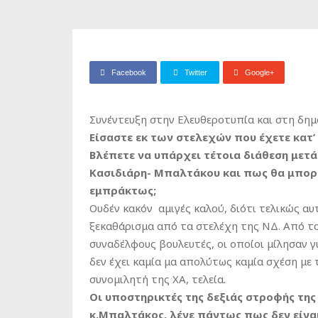
Facebook
Twitter
Google+
Συνέντευξη στην Ελευθεροτυπία και στη δη
Είσαστε εκ των στελεχών που έχετε κατ’
Βλέπετε να υπάρχει τέτοια διάθεση μετά
Κασιδιάρη- Μπαλτάκου και πως θα μπορ
εμπράκτως;
Oυδέν κακόν αμιγές καλού, διότι τελικώς α
ξεκαθάρισμα από τα στελέχη της ΝΔ. Από τ
συναδέλφους βουλευτές, οι οποίοι μίλησαν γι
δεν έχει καμία μα απολύτως καμία σχέση με 
συνομιλητή της ΧΑ, τελεία.
Οι υποστηρικτές της δεξιάς στροφής της
κ.Μπαλτάκος, λένε πάντως πως δεν είναι