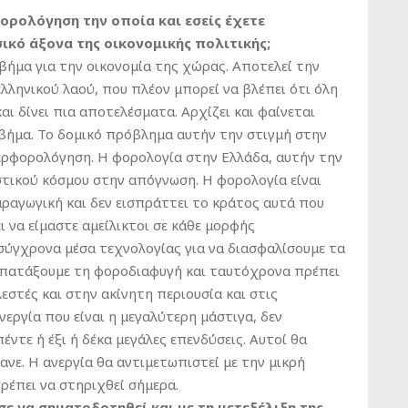
φορολόγηση την οποία και εσείς έχετε
ικό άξονα της οικονομικής πολιτικής;
 βήμα για την οικονομία της χώρας. Αποτελεί την
λληνικού λαού, που πλέον μπορεί να βλέπει ότι όλη
αι δίνει πια αποτελέσματα. Αρχίζει και φαίνεται
βήμα. Το δομικό πρόβλημα αυτήν την στιγμή στην
υπερφορολόγηση. Η φορολογία στην Ελλάδα, αυτήν την
στικού κόσμου στην απόγνωση. Η φορολογία είναι
αραγωγική και δεν εισπράττει το κράτος αυτά που
ι να είμαστε αμείλικτοι σε κάθε μορφής
σύγχρονα μέσα τεχνολογίας για να διασφαλίσουμε τα
 πατάξουμε τη φοροδιαφυγή και ταυτόχρονα πρέπει
εστές και στην ακίνητη περιουσία και στις
ανεργία που είναι η μεγαλύτερη μάστιγα, δεν
έντε ή έξι ή δέκα μεγάλες επενδύσεις. Αυτοί θα
νε. Η ανεργία θα αντιμετωπιστεί με την μικρή
ρέπει να στηριχθεί σήμερα.
ε να σηματοδοτηθεί και με τη μετεξέλιξη της