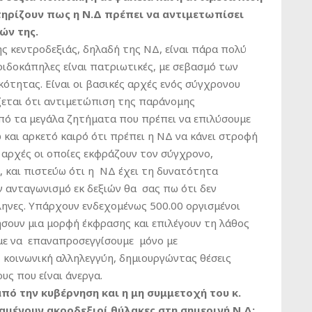
ηρίζουν πως η Ν.Δ πρέπει να αντιμετωπίσει
ών της.
ς κεντροδεξιάς, δηλαδή της ΝΔ, είναι πάρα πολύ
τριδοκάπηλες είναι πατριωτικές, με σεβασμό των
ότητας. Είναι οι βασικές αρχές ενός σύγχρονου
ζεται ότι αντιμετώπιση της παράνομης
από τα μεγάλα ζητήματα που πρέπει να επιλύσουμε
και αρκετό καιρό ότι πρέπει η ΝΔ να κάνει στροφή
ι αρχές οι οποίες εκφράζουν τον σύγχρονο,
 και πιστεύω ότι η ΝΔ έχει τη δυνατότητα
 ανταγωνισμό εκ δεξιών θα σας πω ότι δεν
ληνες. Υπάρχουν ενδεχομένως 500.00 οργισμένοι
σουν μια μορφή έκφρασης και επιλέγουν τη λάθος
με να επαναπροσεγγίσουμε μόνο με
 κοινωνική αλληλεγγύη, δημιουργώντας θέσεις
υς που είναι άνεργα.
ό την κυβέρνηση και η μη συμμετοχή του κ.
μένουν ακροδεξιοί θύλακες στη σημερινή Ν.Δ;