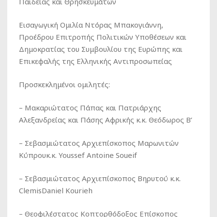
Παιδείας και Θρησκευμάτων
Εισαγωγική Ομιλία Ντόρας Μπακογιάννη,
Προέδρου Επιτροπής Πολιτικών Υποθέσεων και
Δημοκρατίας του Συμβουλίου της Ευρώπης και
Επικεφαλής της Ελληνικής Αντιπροσωπείας
Προσκεκλημένοι ομιλητές:
– Μακαριώτατος Πάπας και Πατριάρχης
Αλεξανδρείας και Πάσης Αφρικής κ.κ. Θεόδωρος Β’
– Σεβασμιώτατος Αρχιεπίσκοπος Μαρωνιτών
Κύπρουκ.κ. Youssef Antoine Soueif
– Σεβασμιώτατος Αρχιεπίσκοπος Βηρυτού κ.κ.
ClemisDaniel Kourieh
– Θεοφιλέστατος Κοπτορθόδοξος Επίσκοπος