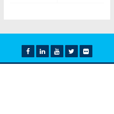
ΟΡΟΙ ΧΡΗΣΗΣ
ΔΗΛΩΣΗ ΠΡΟΣΤΑΣΙΑΣ ΠΡΟΣΩΠΙΚΩΝ ΔΕΔΟΜΕΝΩΝ
ΕΠΙΚΟΙΝΩΝΙΑ
CONTACT US
© ΝΤΟΡΑ ΜΠΑΚΟΓΙΑΝΝΗ 2018