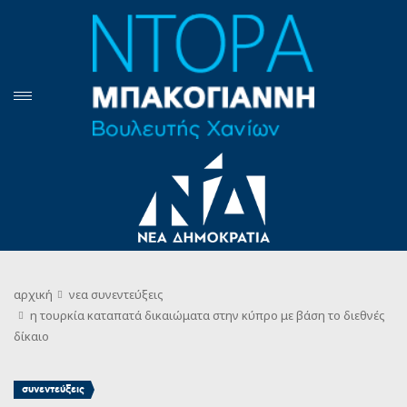
αρχική
νεα
συνεντεύξεις
η τουρκία καταπατά δικαιώματα στην κύπρο με βάση το διεθνές
δίκαιο
συνεντεύξεις