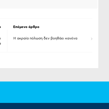
ο
Επόμενο άρθρο
ι
Η ακραία πόλωση δεν βοηθάει κανένα
α