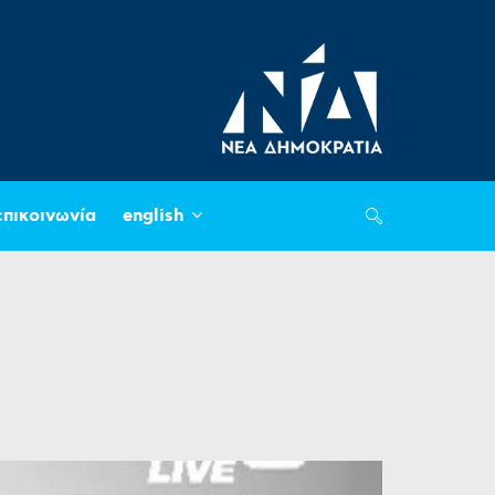
επικοινωνία
english