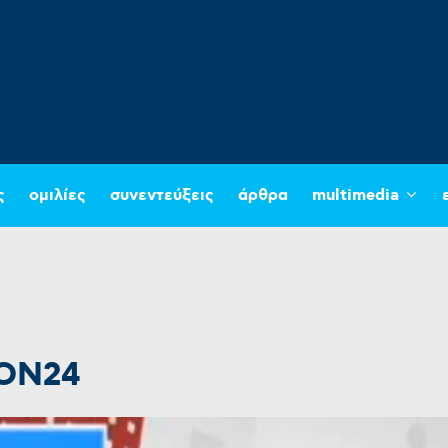
ς
ομιλίες
συνεντεύξεις
άρθρα
multimedia
ION24