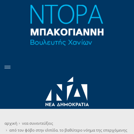
αρχική
νεα
συνεντεύξεις
από τον φόβο στην ελπίδα. το βαθύτερο νόημα της επερχόμενης