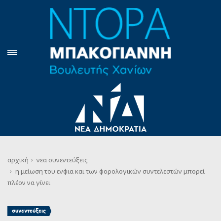
αρχική
νεα
συνεντεύξεις
η μείωση του ενφια και των φορολογικών συντελεστών μπορεί
πλέον να γίνει
συνεντεύξεις