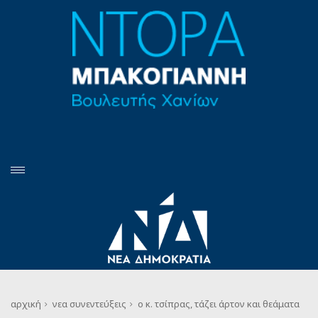
αρχική
νεα
συνεντεύξεις
ο κ. τσίπρας, τάζει άρτον και θεάματα