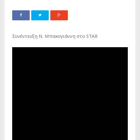
Συνέντευξη Ν. Μπακογιάννη στο STAR