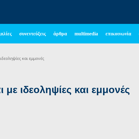
μιλίες
συνεντεύξεις
άρθρα
multimedia
επικοινωνία
ιδεοληψίες και εμμονές
 με ιδεοληψίες και εμμονές