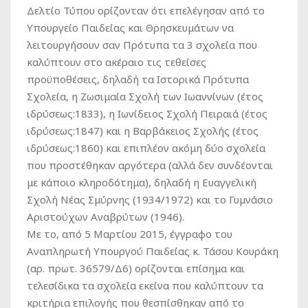
Δελτίο Τύπου ορίζονταν ότι επελέγησαν από το
Υπουργείο Παιδείας και Θρησκευμάτων να
λειτουργήσουν σαν Πρότυπα τα 3 σχολεία που
καλύπτουν στο ακέραιο τις τεθείσες
προϋποθέσεις, δηλαδή τα Ιστορικά Πρότυπα
Σχολεία, η Ζωσιμαία Σχολή των Ιωαννίνων (έτος
ιδρύσεως:1833), η Ιωνίδειος Σχολή Πειραιά (έτος
ιδρύσεως:1847) και η Βαρβάκειος Σχολής (έτος
ιδρύσεως:1860) και επιπλέον ακόμη δύο σχολεία
που προστέθηκαν αργότερα (αλλά δεν συνδέονται
με κάποιο κληροδότημα), δηλαδή η Ευαγγελική
Σχολή Νέας Σμύρνης (1934/1972) και το Γυμνάσιο
Αριστούχων Αναβρύτων (1946).
Με το, από 5 Μαρτίου 2015, έγγραφο του
Αναπληρωτή Υπουργού Παιδείας κ. Τάσου Κουράκη
(αρ. πρωτ. 36579/Δ6) ορίζονται επίσημα και
τελεσίδικα τα σχολεία εκείνα που καλύπτουν τα
κριτήρια επιλογής που θεσπίσθηκαν από το