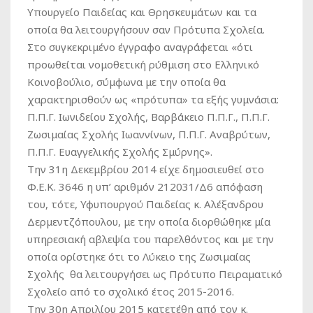
Υπουργείο Παιδείας και Θρησκευμάτων και τα
οποία θα λειτουργήσουν σαν Πρότυπα Σχολεία.
Στο συγκεκριμένο έγγραφο αναγράφεται «ότι
προωθείται νομοθετική ρύθμιση στο Ελληνικό
Κοινοβούλιο, σύμφωνα με την οποία θα
χαρακτηρισθούν ως «πρότυπα» τα εξής γυμνάσια:
Π.Π.Γ. Ιωνιδείου Σχολής, Βαρβάκειο Π.Π.Γ., Π.Π.Γ.
Ζωσιμαίας Σχολής Ιωαννίνων, Π.Π.Γ. Αναβρύτων,
Π.Π.Γ. Ευαγγελικής Σχολής Σμύρνης».
Την 31η Δεκεμβρίου 2014 είχε δημοσιευθεί στο
Φ.Ε.Κ. 3646 η υπ’ αριθμόν 212031/Δ6 απόφαση
του, τότε, Υφυπουργού Παιδείας κ. Αλέξανδρου
Δερμεντζόπουλου, με την οποία διορθώθηκε μία
υπηρεσιακή αβλεψία του παρελθόντος και με την
οποία ορίστηκε ότι το Λύκειο της Ζωσιμαίας
Σχολής θα λειτουργήσει ως Πρότυπο Πειραματικό
Σχολείο από το σχολικό έτος 2015-2016.
Την 30η Απριλίου 2015 κατετέθη από τον κ.