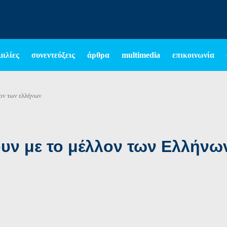
μιλίες
συνεντεύξεις
άρθρα
multimedia
επικοινωνία
λον των ελλήνων
υν με το μέλλον των Ελλήνω