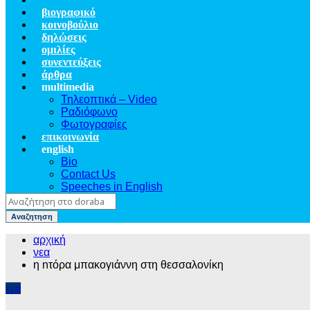
βιογραφικό
κοινοβούλιο
δηλώσεις
ομιλίες
συνεντεύξεις
άρθρα
multimedia
Τηλεοπτικά – Video
Ραδιόφωνο
Φωτογραφίες
επικοινωνία
english
Bio
Contact Us
Speeches in English
Αναζητηση
αρχική
νεα
η nτόρα μπακογιάννη στη θεσσαλονίκη
νεα