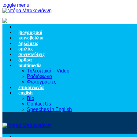
toggle menu
βιογραφικό
κοινοβούλιο
δηλώσεις
ομιλίες
συνεντεύξεις
άρθρα
multimedia
Τηλεοπτικά – Video
Ραδιόφωνο
Φωτογραφίες
επικοινωνία
english
Bio
Contact Us
Speeches in English