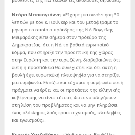
βουλευτές της ΝΔ έκαναν τις ακόλουθες δηλώσεις:
Ντόρα Μπακογιάννη
: «Είχαμε μια συνάντηση 50
λεπτών με τον κ. Γιούνκερ και του μεταφέραμε το
μήνυμα το οποίο ο πρόεδρος της ΝΔ Βαγγέλης
Μεϊμαράκης είπε σήμερα στον πρόεδρο της
Δημοκρατίας, ότι η ΝΔ το βαθειά ευρωπαϊκό
κόμμα, που στήριξε την προοπτική της χώρας
στην Ευρώπη και την ευρωζώνη, διαβεβαιώνει ότι
αυτή η προσπάθεια θα συνεχιστεί και ότι αυτή η
βουλή έχει ευρωπαϊκή πλειοψηφία για να στηρίξει
μια συμφωνία. Ελπίζω και εύχομαι η συμφωνία αυτή
πράγματι να έρθει και οι προτάσεις της ελληνικής
κυβέρνησης να είναι τέτοιες ώστε να οδηγήσουν
στη λύση του προβλήματος και να μην πληρώσει
ένας ολόκληρος λαός ερασιτεχνισμούς, ιδεοληψίες
και εγωισμούς».
Κωστής Χατζηδάκης
: «Ήρθαμε στις Βρυξέλλες