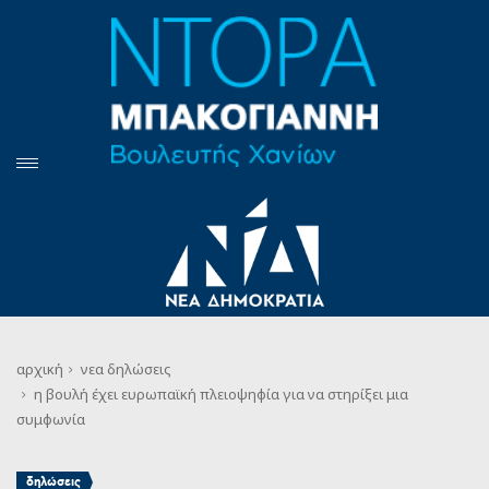
αρχική
νεα
δηλώσεις
η βουλή έχει ευρωπαϊκή πλειοψηφία για να στηρίξει μια
συμφωνία
δηλώσεις