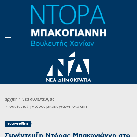
αρχική
νεα
συνεντεύξεις
συνέντευξη ντόρας μπακογιάννη στο cnn
συνεντεύξεις
Συνέντευξη Ντόρας Μπακογιάννη στο