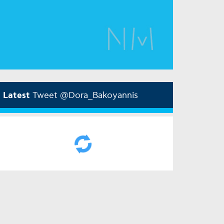
Latest
Tweet @Dora_Bakoyannis