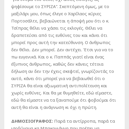
ψηφίσουμε το ΣΥΡΙΖΑ”. Σκεπτόμενη όμως, με το
μαξιλάρι μου, όπως έλεγε ο Χαρίλαος κύριες
Πορτοσάλτε, βεβαιώνεται η άποψή μου ότι ο κ.
Τσίπρας θέλει να χάσει τις εκλογές. Θέλει να
δραπετεύσει από τις ευθύνες του και κάνει ότι
μπορεί προς αυτή την κατεύθυνση. Ο άνθρωπος
δεν θέλει. Δεν μπορεί. Δεν αντέχει. Έτσι για να το
πω ευγενικά. Και ο κ. Παππάς γιατί είναι ένας
έξυπνος άνθρωπος, καθώς δεν κάνεις τέτοια
δήλωση αν δεν την έχεις σκεφτεί, γνωρίζοντάς το
αυτό, κάνει ότι μπορεί για να βεβαιωθεί ότι ο
ΣΥΡΙΖΑ θα είναι αξιωματική αντιπολίτευση και
χωρίς ευθύνες. Και θα με θυμηθείτε, εδώ είμαστε,
εδώ θα είμαστε να τα ξαναπούμε ότι φοβούμαι ότι
αυτή θα είναι η ανάγνωση κι όχι η πρώτη.
ΔΗΜΟΣΙΟΓΡΑΦΟΣ:
Παρά τα αντίρροπα, παρά τα
ισοδύναμα κα Μπακογιάννη που πρέπει να