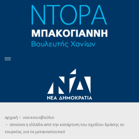
αρχική
νεα
κοινοβούλιο
απούσα η ελλάδα από την κατάρτιση του σχεδίου δράσης εε-
τουρκίας για το μεταναστευτικό