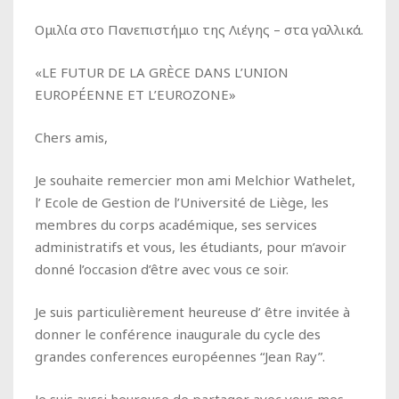
Ομιλία στο Πανεπιστήμιο της Λιέγης – στα γαλλικά.
«LE FUTUR DE LA GRÈCE DANS L’UNION
EUROPÉENNE ET L’EUROZONE»
Chers amis,
Je souhaite remercier mon ami Melchior Wathelet,
l’
Ecole de Gestion de l’Université de
Liège, les
membres du corps académique, ses services
administratifs et vous, les étudiants, pour m’avoir
donné l’occasion d’être avec vous ce soir.
Je suis particulièrement heureuse d’ être invitée
à
donner le conférence inaugurale du cycle des
grandes conferences européennes
“Jean Ray”.
Je suis aussi heureuse de partager avec vous mes