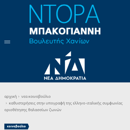
αρχική
νεα
κοινοβούλιο
καθυστερήσεις στην υπογραφή της ελληνο-ιταλικής συμφωνίας
οριοθέτησης θαλασσίων ζωνών
κοινοβούλιο