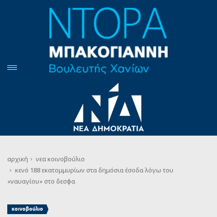
αρχική
νεα
κοινοβούλιο
κενό 188 εκατομμυρίων στα δημόσια έσοδα λόγω του
«ναυαγίου» στο δεσφα
κοινοβούλιο