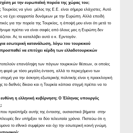
ε σχέση με την ευρωπαϊκή πορεία της χώρας του;
ς Τουρκίας να γίνει μέλος της Ε.Ε. είναι σήμερα ελάχιστες. Αυτό
ας να έχει ισορροπία δυνάμεων με την Ευρώπη. Αλλά επειδή
ικές για την πορεία της Τουρκίας, η άποψή μου είναι ότι μετά το
μήνυμα πρέπει να είναι σαφές από όλους μας η Ευρώπη δεν
άζεται. Ας το καταλάβει αυτό ο κ. Ερντογάν.
ι για εσωτερική κατανάλωση, λόγω του τουρκικού
 προσπαθεί να επιτύχει κέρδη των ελλαδοτουρκικών
ς αποτελούν επανάληψη των πάγιων τουρκικών θέσεων, οι οποίες
τη φορά με τόσο μεγάλη ένταση, αλλά το περιεχόμενο των
η στιγμή για την άσκηση εξωτερικής πολιτικής είναι η προεκλογική
το διεθνές δίκαιο και η Τουρκία κάποια στιγμή πρέπει να το
ει ευθύνη η ελληνική κυβέρνηση; Ο Έλληνας υπουργός
;
ας που προϋπήρξε αυτής της έντασης, ουσιαστικά βήματα στην
πλευρές δεν υπήρξαν τα δύο τελευταία χρόνια. Πιστεύω ότι η
νώμονα το εθνικό συμφέρον και όχι την εσωτερική κοινή γνώμη.
Κυπριακού;