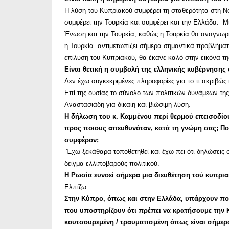
Η λύση του Κυπριακού συμφέρει τη σταθερότητα στη Ν
συμφέρει την Τουρκία και συμφέρει και την Ελλάδα. 
Ένωση και την Τουρκία, καθώς η Τουρκία θα αναγνωρίζ
η Τουρκία αντιμετωπίζει σήμερα σημαντικά προβλήματα 
επίλυση του Κυπριακού, θα έκανε καλό στην εικόνα τη
Είναι θετική η συμβολή της ελληνικής κυβέρνησης
Δεν έχω συγκεκριμένες πληροφορίες για το τι ακριβώς
Επί της ουσίας το σύνολο των πολιτικών δυνάμεων της
Αναστασιάδη για δίκαιη και βιώσιμη λύση.
Η δήλωση του κ. Καμμένου περί θερμού επεισοδί
προς ποιους απευθυνόταν, κατά τη γνώμη σας; Πο
συμφέρον;
Έχω ξεκάθαρα τοποθετηθεί και έχω πει ότι δηλώσεις 
δείγμα ελλιποβαρούς πολιτικού.
Η Ρωσία ευνοεί σήμερα μια διευθέτηση τού κυπρια
Ελπίζω.
Στην Κύπρο, όπως και στην Ελλάδα, υπάρχουν πολιτ
που υποστηρίζουν ότι πρέπει να κρατήσουμε την 
κουτσουρεμένη / τραυματισμένη όπως είναι σήμε