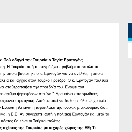
α; Πού οδηγεί την Τουρκία ο Ταγίπ Ερντογάν;
ση. Η Τουρκία αυτή τη στιγμή έχει προβλήματα σε όλα τα
την οποία βασίστηκε ο κ. Ερντογάν για να ανέλθει, η οποία
άλεια και άγχος στον Τούρκο Πρόεδρο. Ο κ. Ερντογάν παλεύει
 να σταθεροποιήσει την προεδρία του. Ενόψει του
ο αριθμό ψηφοφόρων στο “ναι”. Άρα κάνει σπασμωδικές
χρόνια στρατηγική. Αυτό απαιτεί να δείξουμε όλοι ψυχραιμία.
Ευρώπη θα είναι η ταφόπλακα της τουρκικής οικονομίας διότι
είναι η Ε.Ε. Aν συνεχιστεί αυτή η πολιτική Ερντογάν και μετά το
στος θα είναι οι Τούρκοι πολίτες.
ις σχέσεις της Τουρκίας με ισχυρές χώρες της ΕΕ; Τι