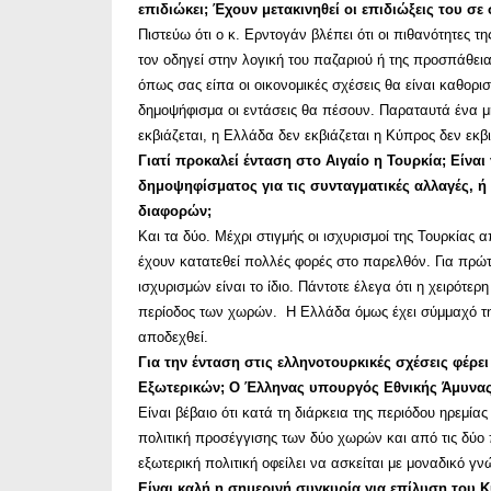
επιδιώκει; Έχουν μετακινηθεί οι επιδιώξεις του σ
Πιστεύω ότι ο κ. Ερντογάν βλέπει ότι οι πιθανότητες τη
τον οδηγεί στην λογική του παζαριού ή της προσπάθει
όπως σας είπα οι οικονομικές σχέσεις θα είναι καθοριστ
δημοψήφισμα οι εντάσεις θα πέσουν. Παραταυτά ένα 
εκβιάζεται, η Ελλάδα δεν εκβιάζεται η Κύπρος δεν εκβι
Γιατί προκαλεί ένταση στο Αιγαίο η Τουρκία; Είνα
δημοψηφίσματος για τις συνταγματικές αλλαγές, ή
διαφορών;
Και τα δύο. Μέχρι στιγμής οι ισχυρισμοί της Τουρκία
έχουν κατατεθεί πολλές φορές στο παρελθόν. Για πρώ
ισχυρισμών είναι το ίδιο. Πάντοτε έλεγα ότι η χειρότερ
περίοδος των χωρών. Η Ελλάδα όμως έχει σύμμαχό της 
αποδεχθεί.
Για την ένταση στις ελληνοτουρκικές σχέσεις φέρ
Εξωτερικών; Ο Έλληνας υπουργός Εθνικής Άμυνας
Είναι βέβαιο ότι κατά τη διάρκεια της περιόδου ηρεμί
πολιτική προσέγγισης των δύο χωρών και από τις δύο 
εξωτερική πολιτική οφείλει να ασκείται με μοναδικό γ
Είναι καλή η σημερινή συγκυρία για επίλυση του 