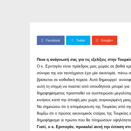
Facebook
Twitter
Google+
Ποια η ανάγνωσή σας για τις εξελίξεις στην Τουρκί
O κ. Ερντογάν είναι πρόεδρος μιας χώρας σε βαθιά κρί
σύνορα της και ταυτόχρονα έχει μία οικονομία, πάνω σ
βρίσκεται σε καθοδική πορεία. Αυτό δημιουργεί ανασφ
αυτή τη στιγμή να πιαστεί από οπουδήποτε μπορεί για
δημοψηφίσματος προσπαθεί να συσπειρώσει μεγαλύτερ
κινήσεις κατά την άποψή μου χωρίς συγκεκριμένη μακρο
Να σημειώσω ότι η απομάκρυνση της Τουρκίας από την 
θυμίζω ότι ο πρώτος οικονομικός εταίρος της Τουρκίας 
δημοψήφισμα οι πρώτοι που θα πληρώσουν υψηλότατο κό
Γιατί, ο κ. Ερντογάν, προκαλεί αυτή την ένταση στ