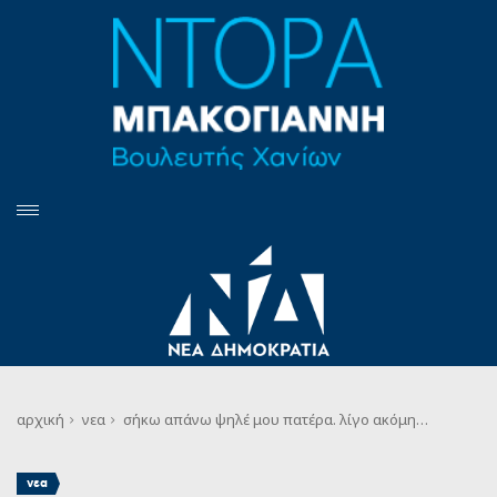
αρχική
νεα
σήκω απάνω ψηλέ μου πατέρα. λίγο ακόμη…
νεα