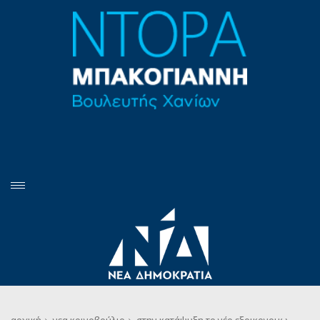
αρχική
νεα
κοινοβούλιο
στην κατάψυξη το νέο εξοικονομω