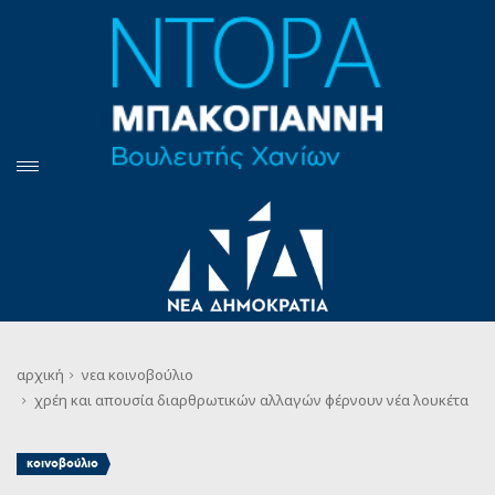
αρχική
νεα
κοινοβούλιο
χρέη και απουσία διαρθρωτικών αλλαγών φέρνουν νέα λουκέτα
κοινοβούλιο