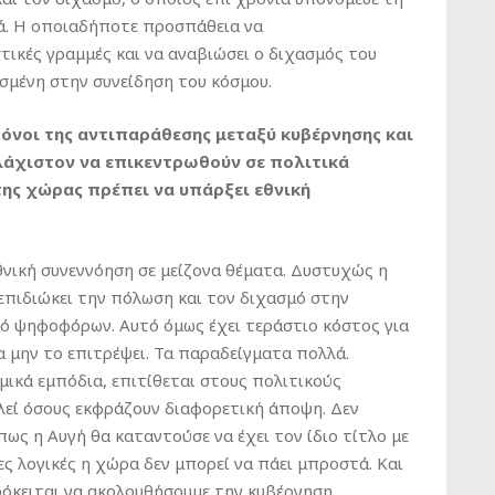
τά. Η οποιαδήποτε προσπάθεια να
ικές γραμμές και να αναβιώσει ο διχασμός του
σμένη στην συνείδηση του κόσμου.
όνοι της αντιπαράθεσης μεταξύ κυβέρνησης και
λάχιστον να επικεντρωθούν σε πολιτικά
της χώρας πρέπει να υπάρξει εθνική
νική συνεννόηση σε μείζονα θέματα. Δυστυχώς η
 επιδιώκει την πόλωση και τον διχασμό στην
ό ψηφοφόρων. Αυτό όμως έχει τεράστιο κόστος για
να μην το επιτρέψει. Τα παραδείγματα πολλά.
σμικά εμπόδια, επιτίθεται στους πολιτικούς
λεί όσους εκφράζουν διαφορετική άποψη. Δεν
πως η Αυγή θα καταντούσε να έχει τον ίδιο τίτλο με
ες λογικές η χώρα δεν μπορεί να πάει μπροστά. Και
πρόκειται να ακολουθήσουμε την κυβέρνηση.