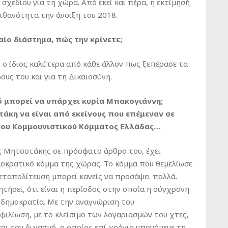
σχεδίου για τη χώρα. Από εκεί και πέρα, η εκτίμησή
πιθανότητα την άνοιξη του 2018.
ίο διάστημα, πώς την κρίνετε;
ι ο ίδιος καλύτερα από κάθε άλλον πως ξεπέρασε τα
ους του και για τη Δικαιοσύνη.
ό μπορεί να υπάρχει κυρία Μπακογιάννη;
άκη να είναι από εκείνους που επέμεναν σε
 του Κομμουνιστικού Κόμματος Ελλάδας…
ς Μητσοτάκης σε πρόσφατο άρθρο του, έχει
ημοκρατικό κόμμα της χώρας. Το κόμμα που θεμελίωσε
εταπολίτευση μπορεί κανείς να προσάψει πολλά.
τήσει, ότι είναι η περίοδος στην οποία η σύγχρονη
 δημοκρατία. Με την αναγνώριση του
φιλίωση, με το κλείσιμο των λογαριασμών του χτες,
αι τον διχασμό, ο οποίος επί χρόνια υπονόμευε τη