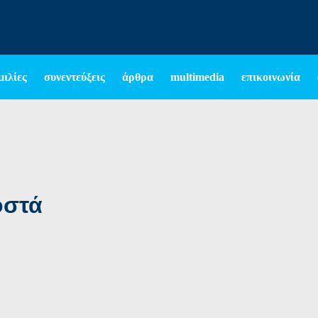
μιλίες
συνεντεύξεις
άρθρα
multimedia
επικοινωνία
οστά