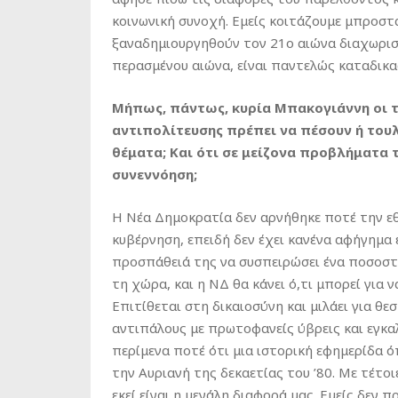
κοινωνική συνοχή. Εμείς κοιτάζουμε μπροσ
ξαναδημιουργηθούν τον 21ο αιώνα διαχωριστ
περασμένου αιώνα, είναι παντελώς καταδικα
Μήπως, πάντως, κυρία Μπακογιάννη οι τ
αντιπολίτευσης πρέπει να πέσουν ή του
θέματα; Και ότι σε μείζονα προβλήματα 
συνεννόηση;
Η Νέα Δημοκρατία δεν αρνήθηκε ποτέ την εθ
κυβέρνηση, επειδή δεν έχει κανένα αφήγημα
προσπάθειά της να συσπειρώσει ένα ποσοστ
τη χώρα, και η ΝΔ θα κάνει ό,τι μπορεί για 
Επιτίθεται στη δικαιοσύνη και μιλάει για θε
αντιπάλους με πρωτοφανείς ύβρεις και εγκα
περίμενα ποτέ ότι μια ιστορική εφημερίδα ό
την Αυριανή της δεκαετίας του ’80. Με τέτοι
εκεί είναι η μεγάλη διαφορά μας. Εμείς δεν 