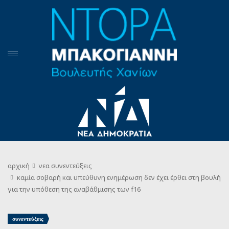
αρχική
νεα
συνεντεύξεις
καμία σοβαρή και υπεύθυνη ενημέρωση δεν έχει έρθει στη βουλή
για την υπόθεση της αναβάθμισης των f16
συνεντεύξεις